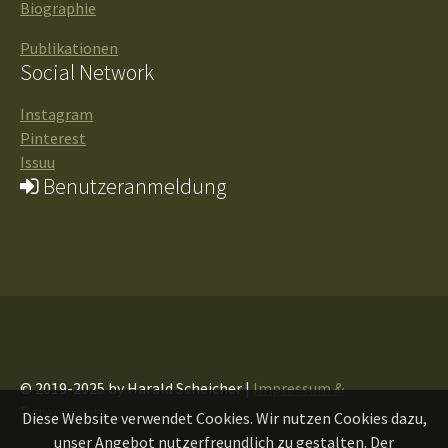
Biographie
Publikationen
Social Network
Instagram
Pinterest
Issuu
Benutzeranmeldung
© 2019-2025 by Harald Scheicher |
Impressum &
Datenschutz
Diese Website verwendet Cookies. Wir nutzen Cookies dazu,
unser Angebot nutzerfreundlich zu gestalten. Der