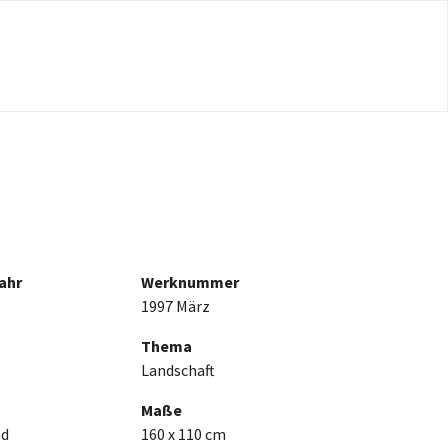
ahr
Werknummer
1997 März
Thema
Landschaft
Maße
nd
160 x 110 cm