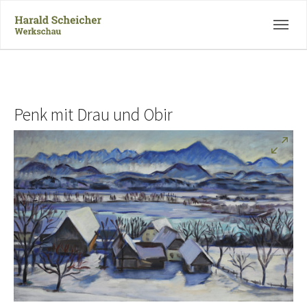
Skip to main navigation
Zum Hauptinhalt springen
Skip to page footer
Penk mit Drau und Obir