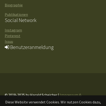
Biographie
Publikationen
Social Network
Instagram
Pinterest
Issuu
Benutzeranmeldung
© 2019-2025 by Harald Scheicher |
Impressum &
Datenschutz
Diese Website verwendet Cookies. Wir nutzen Cookies dazu,