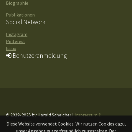
Biographie
Publikationen
Social Network
Instagram
Pinterest
Issuu
Benutzeranmeldung
© 2019-2025 by Harald Scheicher |
Impressum &
Datenschutz
Diese Website verwendet Cookies. Wir nutzen Cookies dazu,
unser Angebot nutzerfreundlich zu gestalten. Der