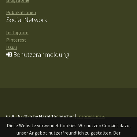
Publikationen
Social Network
Instagram
Pinterest
Issuu
Benutzeranmeldung
© 2019-2025 by Harald Scheicher |
Impressum &
Datenschutz
Diese Website verwendet Cookies. Wir nutzen Cookies dazu,
unser Angebot nutzerfreundlich zu gestalten. Der