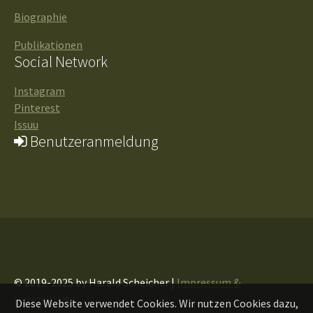
Biographie
Publikationen
Social Network
Instagram
Pinterest
Issuu
Benutzeranmeldung
© 2019-2025 by Harald Scheicher |
Impressum &
Datenschutz
Diese Website verwendet Cookies. Wir nutzen Cookies dazu,