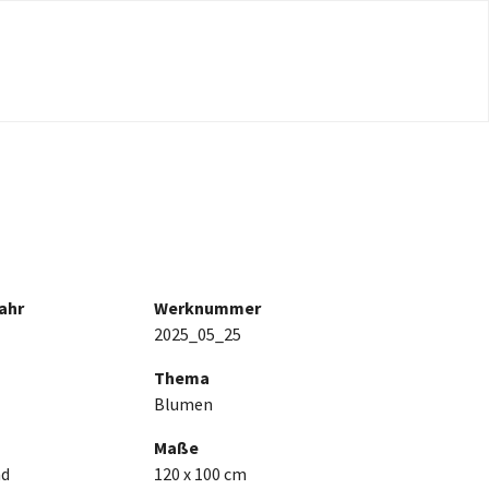
ahr
Werknummer
2025_05_25
Thema
Blumen
Maße
nd
120 x 100 cm