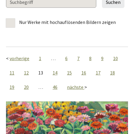
Nur Werke mit hochauflösenden Bildern zeigen
vorherige
1
…
6
7
8
9
10
11
12
13
14
15
16
17
18
19
20
…
46
nächste